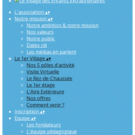
L'association
▴
▾
Notre mission
▴
▾
Notre ambition & notre mission
Nos valeurs
Notre public
Dates clé
Les médias en parlent
Le 1er Village
▴
▾
Nos 5 pôles d'activité
Visite Virtuelle
Le Rez-de-Chaussée
Le 1er étage
L'Aire Extérieure
Nos offres
Comment venir ?
Inscription
▴
▾
Equipe
▴
▾
Les fondateurs
L'équipe pédagogique