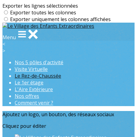
Exporter les lignes sélectionnées
Exporter toutes les colonnes
Exporter uniquement les colonnes affichées
Menu
<
>
Nos 5 pôles d'activité
Visite Virtuelle
Le Rez-de-Chaussée
Le 1er étage
L'Aire Extérieure
Nos offres
Comment venir ?
Ajoutez un logo, un bouton, des réseaux sociaux
Cliquez pour éditer