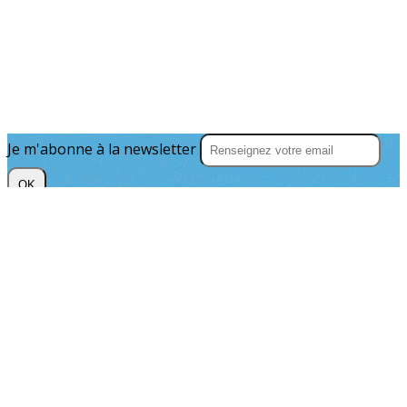
Je m'abonne à la newsletter
OK
Plan du site
Licences
Mentions légales
CGUV
Paramétrer vos cookies
Se connecter
Propulsé par AssoConnect, le logiciel des
associations