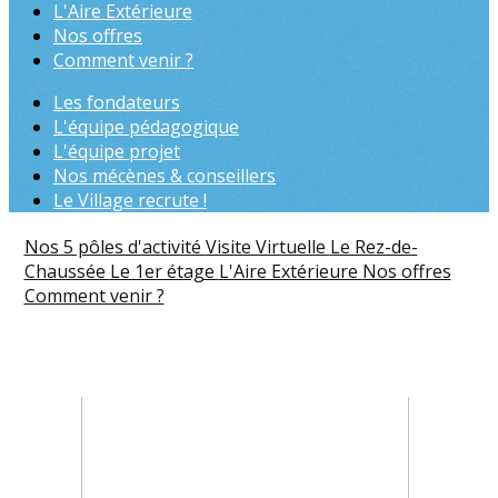
L'Aire Extérieure
Nos offres
Comment venir ?
Les fondateurs
L'équipe pédagogique
L'équipe projet
Nos mécènes & conseillers
Le Village recrute !
Nos 5 pôles d'activité
Visite Virtuelle
Le Rez-de-
Chaussée
Le 1er étage
L'Aire Extérieure
Nos offres
Comment venir ?